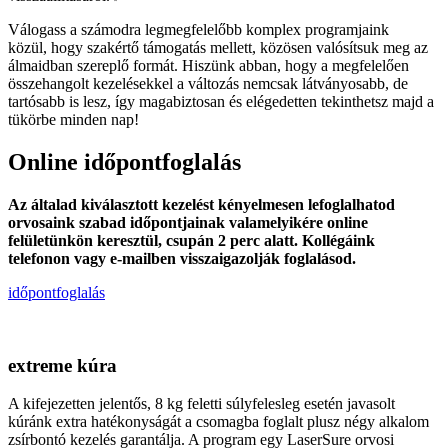
Válogass a számodra legmegfelelőbb komplex programjaink
közül, hogy szakértő támogatás mellett, közösen valósítsuk meg az
álmaidban szereplő formát. Hiszünk abban, hogy a megfelelően
összehangolt kezelésekkel a változás nemcsak látványosabb, de
tartósabb is lesz, így magabiztosan és elégedetten tekinthetsz majd a
tükörbe minden nap!
Online időpontfoglalás
Az általad kiválasztott kezelést kényelmesen lefoglalhatod
orvosaink szabad időpontjainak valamelyikére online
felületünkön keresztül, csupán 2 perc alatt. Kollégáink
telefonon vagy e-mailben visszaigazolják foglalásod.
időpontfoglalás
extreme kúra
A kifejezetten jelentős, 8 kg feletti súlyfelesleg esetén javasolt
kúránk extra hatékonyságát a csomagba foglalt plusz négy alkalom
zsírbontó kezelés garantálja. A program egy LaserSure orvosi