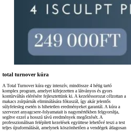
total turnover kúra
A Total Turnover kúra egy intenzív, mindössze 4 hétig tartó
komplex program, amelyet kifejezetten a látványos és gyors
kontúrváltás elérésére fejlesztettünk ki. A kezeléssorozat célzottan a
makacs zsírpárnák eliminálására fókuszál, így akár jelentős
súlyfelesleg esetén is hihetetlen eredményeket garantál. A kúra a
szervezet anyagcsere-folyamatait is nagymértékben felgyorsítja,
segítve ezzel a hosszú távú eredmények megőrzését. A
professzionálisan felépített kezelések együttese lehetővé teszi a test
teljes újraformálását, amelynek köszönhetően a vendégek átlagosan