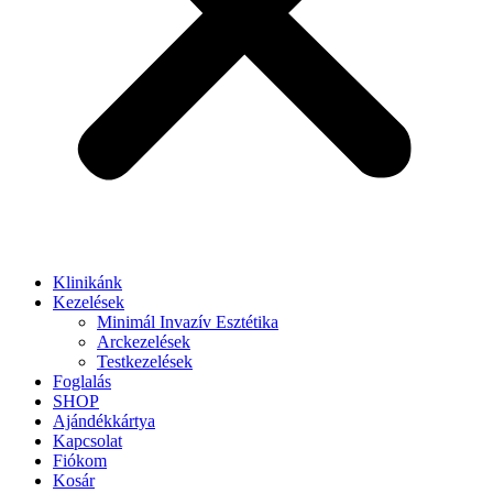
Klinikánk
Kezelések
Minimál Invazív Esztétika
Arckezelések
Testkezelések
Foglalás
SHOP
Ajándékkártya
Kapcsolat
Fiókom
Kosár