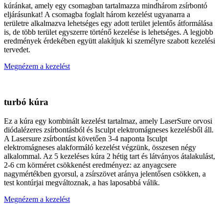
kúránkat, amely egy csomagban tartalmazza mindhárom zsírbontó
eljárásunkat! A csomagba foglalt három kezelést ugyanarra a
területre alkalmazva lehetséges egy adott terület jelentős átformálása
is, de több terület egyszerre történő kezelése is lehetséges. A legjobb
eredmények érdekében együtt alakítjuk ki személyre szabott kezelési
tervedet.
Megnézem a kezelést
turbó kúra
Ez a kúra egy kombinált kezelést tartalmaz, amely LaserSure orvosi
diódalézeres zsírbontásból és Isculpt elektromágneses kezelésből áll.
A Lasersure zsírbontást követően 3-4 naponta Isculpt
elektromágneses alakformáló kezelést végzünk, összesen négy
alkalommal. Az 5 kezeléses kúra 2 hétig tart és látványos átalakulást,
2-6 cm körméret csökkenést eredményez: az anyagcsere
nagymértékben gyorsul, a zsírszövet aránya jelentősen csökken, a
test kontúrjai megváltoznak, a has laposabbá válik.
Megnézem a kezelést