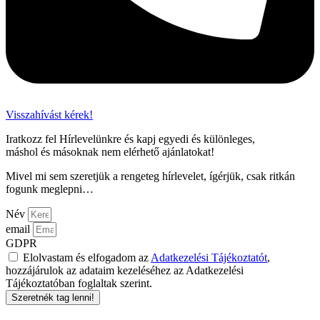
Visszahívást kérek!
Iratkozz fel Hírlevelünkre és kapj egyedi és különleges,
máshol és másoknak nem elérhető ajánlatokat!
Mivel mi sem szeretjük a rengeteg hírlevelet, ígérjük, csak ritkán
fogunk meglepni…
Név
email
GDPR
Elolvastam és elfogadom az
Adatkezelési Tájékoztatót
,
hozzájárulok az adataim kezeléséhez az Adatkezelési
Tájékoztatóban foglaltak szerint.
Szeretnék tag lenni!