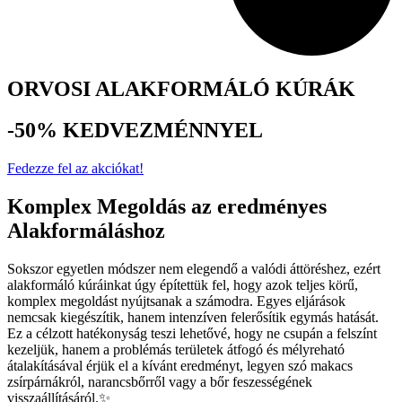
ORVOSI ALAKFORMÁLÓ KÚRÁK
-50% KEDVEZMÉNNYEL
Fedezze fel az akciókat!
Komplex Megoldás az eredményes
Alakformáláshoz
Sokszor egyetlen módszer nem elegendő a valódi áttöréshez, ezért
alakformáló kúráinkat úgy építettük fel, hogy azok teljes körű,
komplex megoldást nyújtsanak a számodra. Egyes eljárások
nemcsak kiegészítik, hanem intenzíven felerősítik egymás hatását.
Ez a célzott hatékonyság teszi lehetővé, hogy ne csupán a felszínt
kezeljük, hanem a problémás területek átfogó és mélyreható
átalakításával érjük el a kívánt eredményt, legyen szó makacs
zsírpárnákról, narancsbőrről vagy a bőr feszességének
visszaállításáról.✨