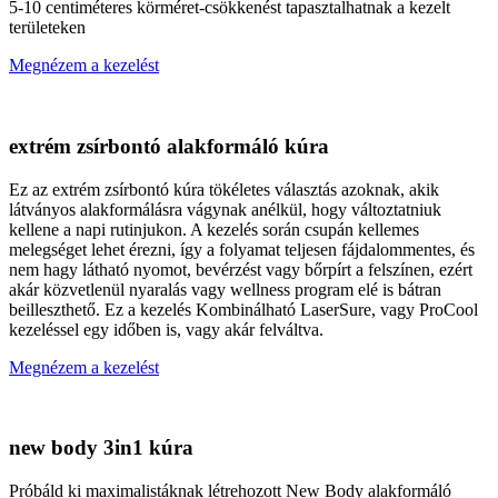
5-10 centiméteres körméret-csökkenést tapasztalhatnak a kezelt
területeken
Megnézem a kezelést
extrém zsírbontó alakformáló kúra
Ez az extrém zsírbontó kúra tökéletes választás azoknak, akik
látványos alakformálásra vágynak anélkül, hogy változtatniuk
kellene a napi rutinjukon. A kezelés során csupán kellemes
melegséget lehet érezni, így a folyamat teljesen fájdalommentes, és
nem hagy látható nyomot, bevérzést vagy bőrpírt a felszínen, ezért
akár közvetlenül nyaralás vagy wellness program elé is bátran
beilleszthető. Ez a kezelés Kombinálható LaserSure, vagy ProCool
kezeléssel egy időben is, vagy akár felváltva.
Megnézem a kezelést
new body 3in1 kúra
Próbáld ki maximalistáknak létrehozott New Body alakformáló