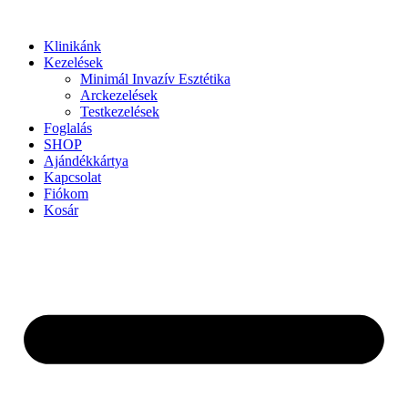
Ugrás
a
Klinikánk
tartalomhoz
Kezelések
Minimál Invazív Esztétika
Arckezelések
Testkezelések
Foglalás
SHOP
Ajándékkártya
Kapcsolat
Fiókom
Kosár