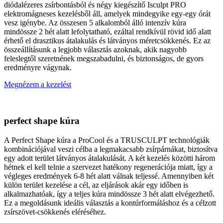
diódalézeres zsírbontásból és négy kiegészítő Isculpt PRO
elektromágneses kezelésből áll, amelyek mindegyike egy-egy órát
vesz igénybe. Az összesen 5 alkalomból álló intenzív kúra
mindössze 2 hét alatt lefolytatható, ezáltal rendkívül rövid idő alatt
érhető el drasztikus átalakulás és látványos méretcsökkenés. Ez az
összeállításunk a legjobb választás azoknak, akik nagyobb
feleslegtől szeretnének megszabadulni, és biztonságos, de gyors
eredményre vágynak.
Megnézem a kezelést
perfect shape kúra
A Perfect Shape kúra a ProCool és a TRUSCULPT technológiák
kombinációjával veszi célba a legmakacsabb zsírpárnákat, biztosítva
egy adott terület látványos átalakulását. A két kezelés közötti három
hétnek el kell telnie a szervezet hatékony regenerációja miatt, így a
végleges eredmények 6-8 hét alatt válnak teljessé. Amennyiben két
külön terület kezelése a cél, az eljárások akár egy időben is
alkalmazhatóak, így a teljes kúra mindössze 3 hét alatt elvégezhető.
Ez a megoldásunk ideális választás a kontúrformáláshoz és a célzott
zsírszövet-csökkenés eléréséhez.