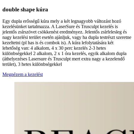
double shape kúra
Egy dupla erősségű kúra mely a két legnagyobb változást hozó
kezelésünket tartalmazza. A LaserSure és Trusculpt kezelés is
jelentős zsírszövet csökkenést eredményez. Jelentős zsírfelesleg és
nagy kezelési terület esetén ajánljuk, vagy ha dupla testrészt szeretne
kezeltetni (pl has is és combok is). A kúra lefolytatására két
lehetőség van: 4 alkalom, 4 x 30 perc kezelés 2-3 hetes
különbségekkel 2 alkalom, 2 x 1 óra kezelés, egyik alkalom dupla
(áthelyezéses Lasersure és Trusculpt mert extra nagy a kezelendő
terület), 3 hetes különbségekkel
Megnézem a kezelést